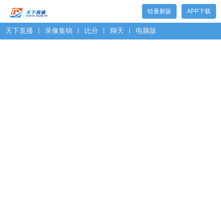
轻量新版
APP下载
天下直播
|
录像集锦
|
比分
|
聊天
|
电脑版