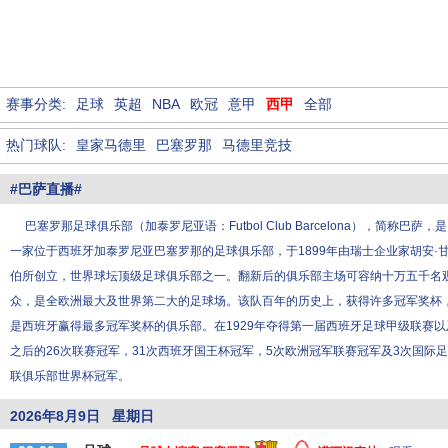
赛事分类:
足球
英超
NBA
欧冠
意甲
西甲
全部
热门球队:
皇家马德里
巴塞罗那
马德里竞技
#
巴萨直播
#
巴塞罗那足球俱乐部（加泰罗尼亚语：Futbol Club Barcelona），简称巴萨，是
一家位于西班牙加泰罗尼亚巴塞罗那的足球俱乐部，于1899年由瑞士企业家胡安·
伯所创立，世界球坛顶级足球俱乐部之一。翻新后的俱乐部主场可容纳十万五千名
众，是全欧洲最大及世界第二大的足球场。该队百年的历史上，获得许多冠军奖杯
是西班牙赢得最多冠军奖杯的俱乐部。在1929年夺得第一届西班牙足球甲级联赛以
之后的26次联赛冠军，31次西班牙国王杯冠军，5次欧洲冠军联赛冠军及3次国际足
联俱乐部世界杯冠军。
2026年8月9日 星期日